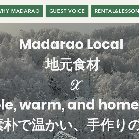
WHY MADARAO
GUEST VOICE
RENTAL&LESSO
Madarao Local
地元食材
X
le, warm, and ho
素朴で温かい、手作り