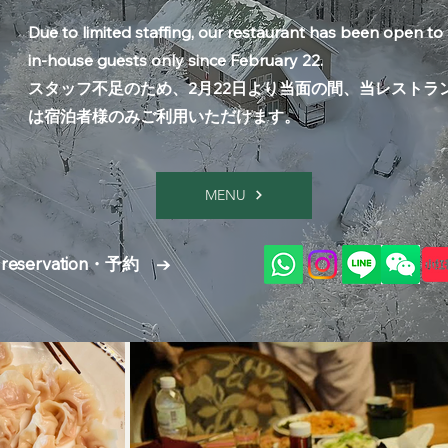
Due to limited staffing, our restaurant has been open to
in-house guests only since February 22.
スタッフ不足のため、2月22日より当面の間、当レストラ
は宿泊者様のみご利用いただけます。
MENU
a reservation・予約 →