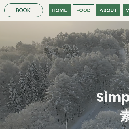
BOOK
HOME
FOOD
ABOUT
Simp