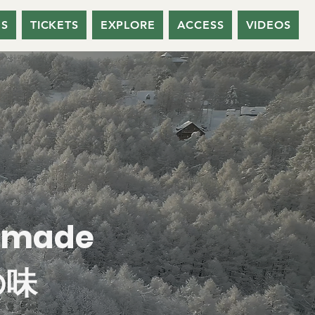
NS
TICKETS
EXPLORE
ACCESS
VIDEOS
memade
の味